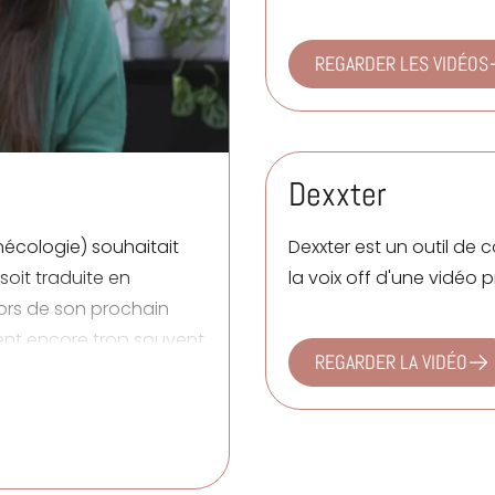
REGARDER LES VIDÉOS
Dexxter
Dexxter
est un outil de c
écologie) souhaitait
la voix off d'une vidéo 
soit traduite en
 lors de son prochain
ent encore trop souvent
REGARDER LA VIDÉO
re part à la patiente,
 de la perception de la
lle qui a subi des abus
couchement ravive
 d'amertume. L'ONL