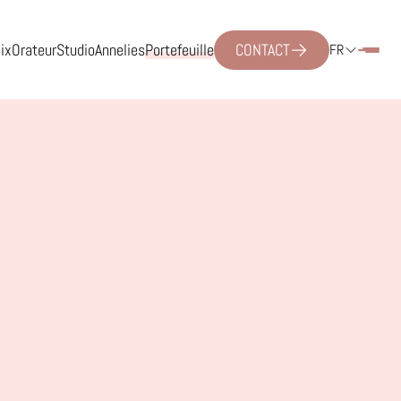
ix
Orateur
Studio
Annelies
Portefeuille
CONTACT
FR