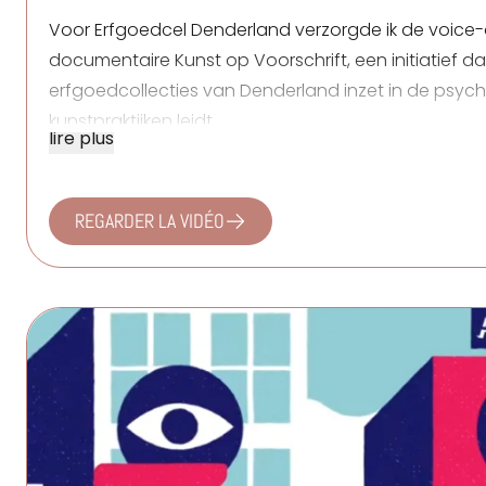
Voor
Erfgoedcel Denderland
verzorgde ik de voice-
documentaire
Kunst op Voorschrift
, een initiatief 
erfgoedcollecties van Denderland inzet in de psychi
kunstpraktijken leidt.
lire plus
REGARDER LA VIDÉO