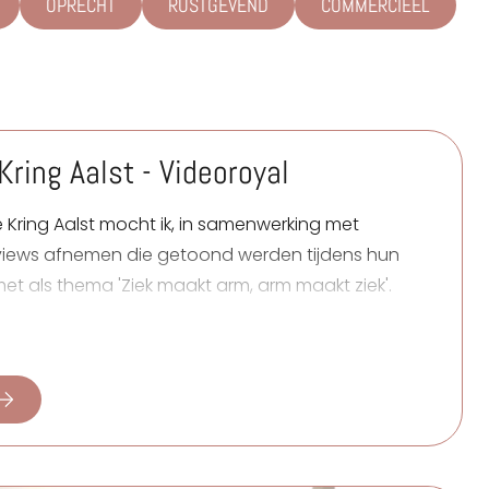
OPRECHT
RUSTGEVEND
COMMERCIEEL
ring Aalst - Videoroyal
Kring Aalst
mocht ik, in samenwerking met
erviews afnemen die getoond werden tijdens hun
et als thema 'Ziek maakt arm, arm maakt ziek'.