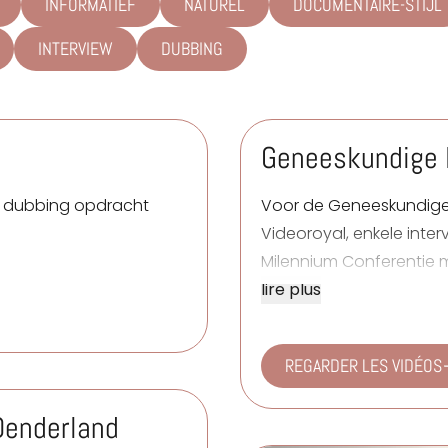
INFORMATIEF
NATUREL
DOCUMENTAIRE-STIJL
INTERVIEW
DUBBING
Geneeskundige K
n dubbing opdracht
Voor de
Geneeskundige 
Videoroyal
, enkele int
Milennium Conferentie m
lire plus
REGARDER LES VIDÉOS
 Denderland