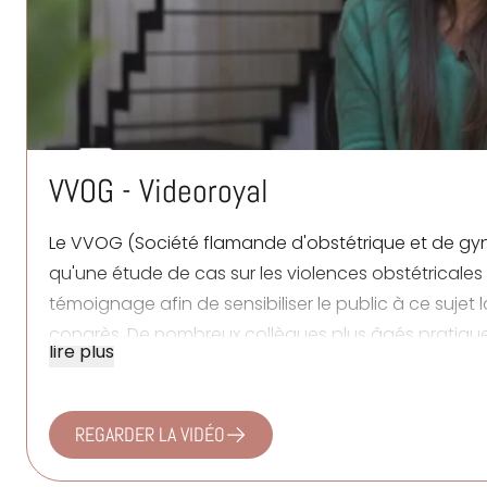
VVOG - Videoroyal
Le
VVOG
(Société flamande d'obstétrique et de gyn
qu'une étude de cas sur les violences obstétricales 
témoignage afin de sensibiliser le public à ce sujet
congrès. De nombreux collègues plus âgés pratiqu
lire plus
une « coupure » pendant l'accouchement sans en fai
avec une bonne intention mais sans être conscients
patiente. Le témoignage montre une femme sûre d'e
REGARDER LA VIDÉO
sexuels. Le manque de communication lors de l'ac
d'anciens sentiments, ce qui lui laisse un sentiment