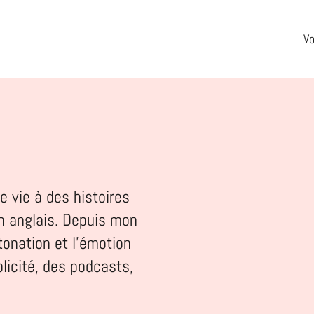
Vo
Voix
Orateur
e vie à des histoires
Studio
n anglais. Depuis mon
Annelies
tonation et l'émotion
Portefeuille
blicité, des podcasts,